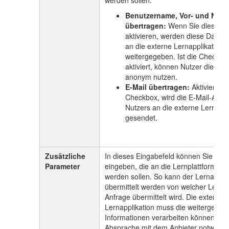
werden sollen:
Benutzername, Vor- und Nac
übertragen:
Wenn Sie diese C
aktivieren, werden diese Daten
an die externe Lernapplikation
weitergegeben. Ist die Checkbox
aktiviert, können Nutzer die Ler
anonym nutzen.
E-Mail übertragen:
Aktivieren 
Checkbox, wird die E-Mail-Adre
Nutzers an die externe Lernappl
gesendet.
Zusätzliche
In dieses Eingabefeld können Sie wei
Parameter
eingeben, die an die Lernplattform übe
werden sollen. So kann der Lernapplik
übermittelt werden von welcher Lernpl
Anfrage übermittelt wird. Die externe
Lernapplikation muss die weitergege
Informationen verarbeiten können, we
Absprache mit dem Anbieter notwendig 