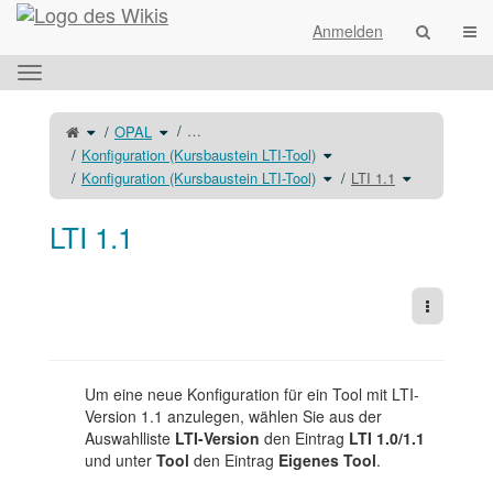
Startseite
Navi
Anmelden
Das
horizontale
Menü
Schalte
Schalte
…
OPAL
den
den
umschalten.
übergeordneten
Verzeichnisbaum
Baum
unter
Schalte
Konfiguration (Kursbaustein LTI-Tool)
von
OPAL
den
LTI
um.
Verzeichnisbaum
1.1
unter
Schalte
Schalte
Konfiguration (Kursbaustein LTI-Tool)
LTI 1.1
um.
Konfiguration
den
den
(Kursbaustein
Verzeichnisbaum
Verzeichnisb
LTI-
unter
unter
Tool)
Konfiguration
LTI
um.
(Kursbaustein
1.1
LTI-
um.
LTI 1.1
Tool)
um.
Weitere 
Um eine neue Konfiguration für ein Tool mit LTI-
Version 1.1 anzulegen, wählen Sie aus der
Auswahlliste
LTI-Version
den Eintrag
LTI 1.0/1.1
und unter
Tool
den Eintrag
Eigenes Tool
.