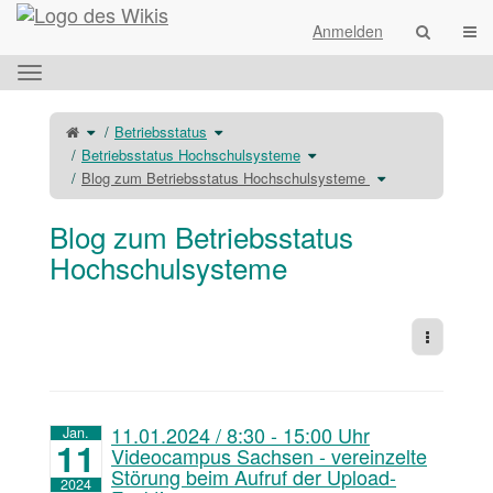
Startseite
Navi
Anmelden
Das
horizontale
Menü
Schalte
Schalte
Betriebsstatus
den
den
umschalten.
übergeordneten
Verzeichnisbaum
Baum
unter
Schalte
Betriebsstatus Hochschulsysteme
von
Betriebsstatus
den
Blog
um.
Verzeichnisbaum
zum
unter
Schalte
Blog zum Betriebsstatus Hochschulsysteme
Betriebsstatus
Betriebsstatus
den
Hochschulsysteme
Hochschulsysteme
Verzeichnisbaum
um.
um.
unter
Blog
zum
Betriebsstatus
Blog zum Betriebsstatus
Hochschulsystem
um.
Hochschulsysteme
Weitere 
11.01.2024 / 8:30 - 15:00 Uhr
Jan.
11
Videocampus Sachsen - vereinzelte
Störung beim Aufruf der Upload-
2024