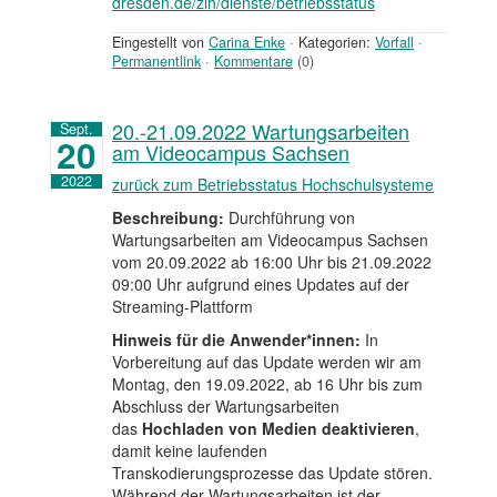
dresden.de/zih/dienste/betriebsstatus
Eingestellt von
Carina Enke
·
Kategorien:
Vorfall
·
Permanentlink
·
Kommentare
(0)
20.-21.09.2022 Wartungsarbeiten
Sept.
20
am Videocampus Sachsen
2022
zurück zum Betriebsstatus Hochschulsysteme
Beschreibung:
Durchführung von
Wartungsarbeiten am Videocampus Sachsen
vom 20.09.2022 ab 16:00 Uhr bis 21.09.2022
09:00 Uhr aufgrund eines Updates auf der
Streaming-Plattform
Hinweis für die Anwender*innen:
In
Vorbereitung auf das Update werden wir am
Montag, den 19.09.2022, ab 16 Uhr bis zum
Abschluss der Wartungsarbeiten
das
Hochladen von Medien deaktivieren
,
damit keine laufenden
Transkodierungsprozesse das Update stören.
Während der Wartungsarbeiten ist der