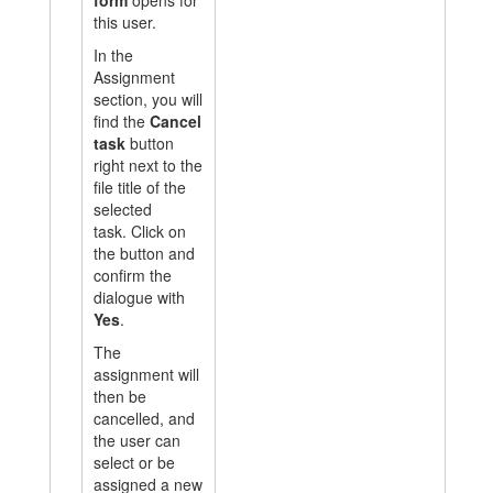
form
opens for
this user.
In the
Assignment
section, you will
find the
Cancel
task
button
right next to the
file title of the
selected
task.
Click on
the button and
confirm the
dialogue with
Yes
.
The
assignment will
then be
cancelled, and
the user can
select or be
assigned a new