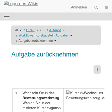
Startseite
Navi
Anmelden
Das
horizontale
Menü
Schalte
Schalte
Schalte
…
OPAL
Aufgabe
den
den
den
umschalten.
übergeordneten
Verzeichnisbaum
Verzeichnisbaum
Baum
unter
unter
Schalte
Workflows (Kursbaustein Aufgabe)
von
OPAL
Aufgabe
den
Aufgabe
um.
um.
Verzeichnisbaum
zurücknehmen
Schalte
unter
Aufgabe zurücknehmen
um.
den
Workflows
Verzeichnisbaum
(Kursbaustein
unter
Aufgabe)
Aufgabe
um.
zurücknehmen
um.
Aufgabe zurücknehmen
Weitere 
1
Wechseln Sie in das
Bewertungswerkzeug
.
Wählen Sie in der
mittleren Kursnavigation