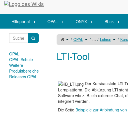
Startseite
Hilfeportal
OPAL
ONYX
BLok
Schalte
Schalte
Schalte
…
OPAL
Lehren
Kurs
den
den
den
übergeordneten
Verzeichnisbaum
Verzeich
Baum
unter
unter
von
OPAL
Lehren
LTI-
um.
um.
Tool
LTI-Tool
um.
OPAL
OPAL Schule
Weitere
Produktbereiche
Releases OPAL
Der Kursbaustein
LTI-T
Lernplattform. Die Abkürzung LTI steht
Software wie z. B. ein externer Chat, e
integriert werden.
Die Seite
Beispiele zur Anbindung von 