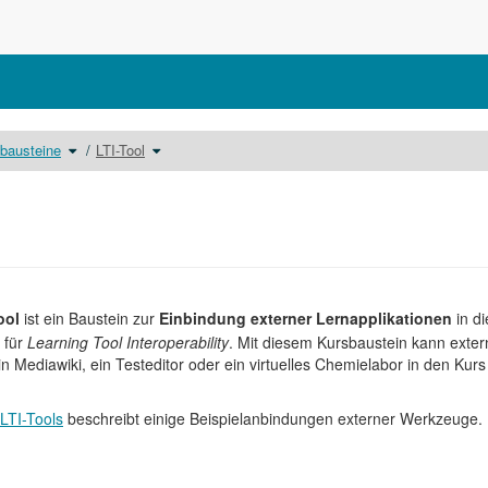
Schalte
Schalte
bausteine
LTI-Tool
den
den
nisbaum
Verzeichnisbaum
Verzeichnisbaum
unter
unter
Kursbausteine
LTI-
um.
Tool
um.
ool
ist ein Baustein zur
Einbindung externer Lernapplikationen
in di
 für
Learning Tool Interoperability
. Mit diesem Kursbaustein kann exter
in Mediawiki, ein Testeditor oder ein virtuelles Chemielabor in den Kurs
LTI-Tools
beschreibt einige Beispielanbindungen externer Werkzeuge.