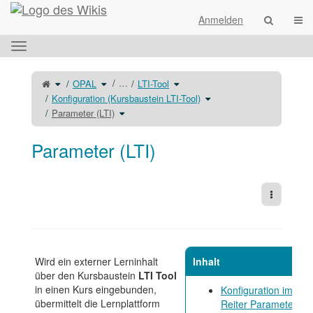
Startseite
Navi
Anmelden
Das
horizontale
Menü
Schalte
Schalte
Schalte
…
OPAL
LTI-Tool
den
den
den
umschalten.
übergeordneten
Verzeichnisbaum
Verzeichnisbaum
Baum
unter
unter
Schalte
Konfiguration (Kursbaustein LTI-Tool)
von
OPAL
LTI-
den
Parameter
um.
Tool
Verzeichnisbaum
(LTI)
Schalte
um.
unter
Parameter (LTI)
um.
den
Konfiguration
Verzeichnisbaum
(Kursbaustein
unter
LTI-
Parameter
Tool)
(LTI)
um.
um.
Parameter (LTI)
Weitere 
Wird ein externer Lerninhalt
Inhalt
über den Kursbaustein
LTI Tool
in einen Kurs eingebunden,
Konfiguration im
übermittelt die Lernplattform
Reiter Parameter