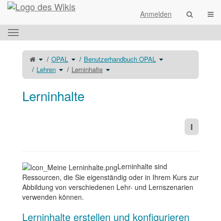
Startseite
Navi
Anmelden
Das
horizontale
Menü
Schalte
Schalte
Schalte
OPAL
Benutzerhandbuch OPAL
den
den
den
umschalten.
übergeordneten
Verzeichnisbaum
Verzeichnisbaum
Baum
Schalte
unter
Schalte
unter
Lehren
Lerninhalte
von
den
OPAL
den
Benutzerhandbuch
Lerninhalte
Verzeichnisbaum
um.
Verzeichnisbaum
OPAL
um.
unter
unter
um.
Lehren
Lerninhalte
um.
um.
Lerninhalte
Weitere 
Lerninhalte sind
Ressourcen, die Sie eigenständig oder in Ihrem Kurs zur
Abbildung von verschiedenen Lehr- und Lernszenarien
verwenden können.
Lerninhalte erstellen und konfigurieren