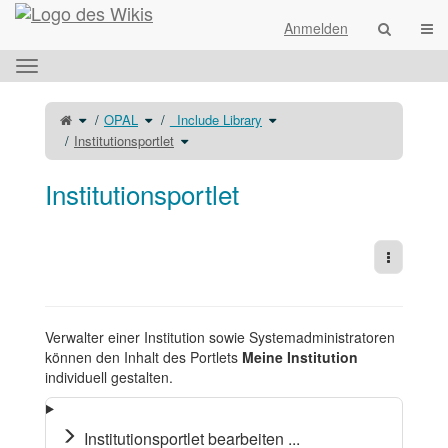
Startseite
Navi
Anmelden
Das
horizontale
Menü
Schalte
Schalte
Schalte
OPAL
_Include Library
den
den
den
umschalten.
übergeordneten
Verzeichnisbaum
Verzeichnisbaum
Baum
unter
Schalte
unter
Institutionsportlet
von
OPAL
den
_Include
Institutionsportlet
um.
Verzeichnisbaum
Library
um.
unter
um.
Institutionsportlet
um.
Institutionsportlet
Weitere 
Verwalter einer Institution sowie Systemadministratoren
können den Inhalt des Portlets
Meine Institution
individuell gestalten.
Institutionsportlet bearbeiten ...