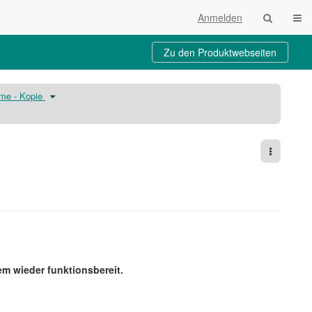
Navi
Anmelden
Zu den Produktwebseiten
Schalte
eme - Kopie
den
Verzeichnisbaum
unter
Blog
zum
Betriebsstatus
Hochschulsysteme
-
Kopie
um.
Weitere 
em wieder funktionsbereit.