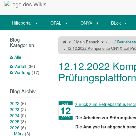
Startseite
Hilfeportal
OPAL
ONYX
BLok
Blog
Schalte
Schalte
…
Mein Bereich
Betriebss
den
den
Kategorien
übergeordneten
Verzeichnisbaum
Baum
unter
12.12.2022 Komponente ONYX auf Prüfu
von
Mein
12.12.2022
Bereich
Komponente
um.
ONYX
Alle
auf
Prüfungsplattform
12.12.2022 Kom
kurzzeitig
nicht
Vorfall
(36)
nutzbar
um.
Wartung
(17)
Prüfungsplattform
Blog Archiv
2022
(6)
Dez.
zurück zum Betriebsstatus Ho
12
2023
(2)
2024
(9)
Die Arbeiten zur Störungsbes
2022
2025
(8)
Die Analyse ist abgeschloss
2026
(6)
März
(3)