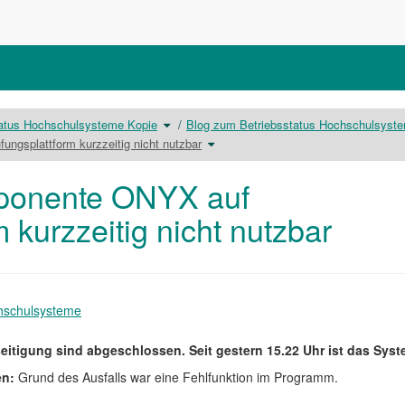
Schalte
tatus Hochschulsysteme Kopie
Blog zum Betriebsstatus Hochschulsyst
den
Verzeichnisbaum
unter
Schalte
ngsplattform kurzzeitig nicht nutzbar
Betriebsstatus
den
Hochschulsysteme
Verzeichnisbaum
Kopie
unter
um.
12.12.2022
Komponente
ONYX
ponente ONYX auf
auf
Prüfungsplattform
kurzzeitig
nicht
nutzbar
 kurzzeitig nicht nutzbar
um.
chschulsysteme
eitigung sind abgeschlossen. Seit gestern 15.22 Uhr ist das Syst
en:
Grund des Ausfalls war eine Fehlfunktion im Programm.