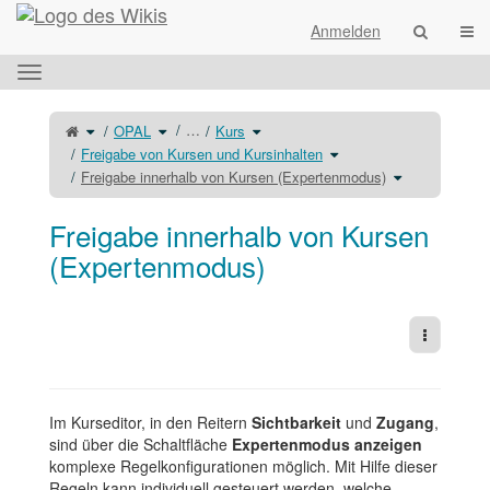
Startseite
Navi
Anmelden
Das
horizontale
Menü
Schalte
Schalte
Schalte
…
OPAL
Kurs
den
den
den
umschalten.
übergeordneten
Verzeichnisbaum
Verzeichnisbaum
Baum
unter
unter
Schalte
Freigabe von Kursen und Kursinhalten
von
OPAL
Kurs
den
Freigabe
um.
um.
Verzeichnisbaum
innerhalb
unter
Schalte
Freigabe innerhalb von Kursen (Expertenmodus)
von
Freigabe
den
Kursen
von
Verzeichnisba
(Expertenmodus)
Kursen
unter
um.
und
Freigabe
Kursinhalten
innerhalb
um.
von
Freigabe innerhalb von Kursen
Kursen
(Expertenmodu
um.
(Expertenmodus)
Weitere 
Im Kurseditor, in den Reitern
Sichtbarkeit
und
Zugang
,
sind über die Schaltfläche
Expertenmodus anzeigen
komplexe Regelkonfigurationen möglich. Mit Hilfe dieser
Regeln kann individuell gesteuert werden, welche