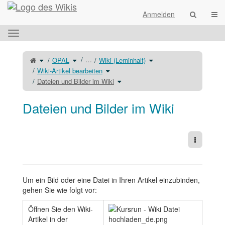
Startseite
Navi
Anmelden
Das
horizontale
Menü
Schalte
Schalte
Schalte
…
OPAL
Wiki (Lerninhalt)
den
den
den
umschalten.
übergeordneten
Verzeichnisbaum
Verzeichnisbaum
Baum
unter
Schalte
unter
Wiki-Artikel bearbeiten
von
OPAL
den
Wiki
Dateien
um.
Verzeichnisbaum
(Lerninhalt)
und
unter
Schalte
um.
Dateien und Bilder im Wiki
Bilder
Wiki-
den
im
Artikel
Verzeichnisbaum
Wiki
bearbeiten
unter
um.
um.
Dateien
und
Bilder
Dateien und Bilder im Wiki
im
Wiki
um.
Weitere 
Um ein Bild oder eine Datei in Ihren Artikel einzubinden,
gehen Sie wie folgt vor:
Öffnen Sie den Wiki-
Artikel in der