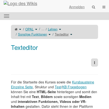
Startseite
Navi
Anmelden
Das
horizontale
Menü
Schalte
Schalte
Schalte
…
OPAL
Lehren
den
den
den
umschalten.
übergeordneten
Verzeichnisbaum
Verzeichnisbaum
Baum
unter
Schalte
unter
Schalte
Sonstige Funktionen
Texteditor
von
OPAL
den
Lehren
den
Texteditor
um.
Verzeichnisbaum
um.
Verzeichnisbaum
um.
unter
unter
Sonstige
Texteditor
Funktionen
um.
um.
Texteditor
Weitere 
Für die Startseite des Kurses sowie die
Kursbausteine
Einzelne Seite
, Struktur und
Test
/
KB Fragebogen
können Sie eine
HTML-Seite
hinterlegen und somit den
Inhalt frei mit
Text
,
Bildern
sowie sonstigen
Medien
und
interaktiven Funktionen, Videos oder VR-
Inhalten
gestalten. Dafür steht Ihnen in der Plattform