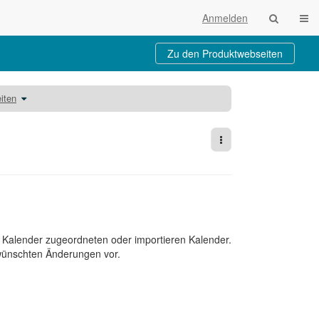
Navi
Anmelden
Zu den Produktwebseiten
Schalte
iten
den
Verzeichnisbaum
unter
Kalender
bearbeiten
um.
Weitere Aktionen
m Kalender zugeordneten oder importieren Kalender.
ünschten Änderungen vor.