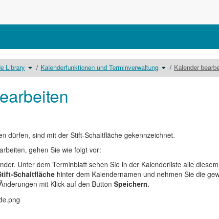
Schalte
Schalte
e Library
Kalenderfunktionen und Terminverwaltung
Kalender bearbe
den
den
sbaum
Verzeichnisbaum
Verzeichnisbaum
unter
unter
_Include
Kalenderfunktionen
Library
und
um.
Terminverwaltung
earbeiten
um.
en dürfen, sind mit der Stift-Schaltfläche gekennzeichnet.
rbeiten, gehen Sie wie folgt vor:
nder. Unter dem Terminblatt sehen Sie in der Kalenderliste alle diese
Stift-Schaltfläche
hinter dem Kalendernamen und nehmen Sie die gew
 Änderungen mit Klick auf den Button
Speichern
.