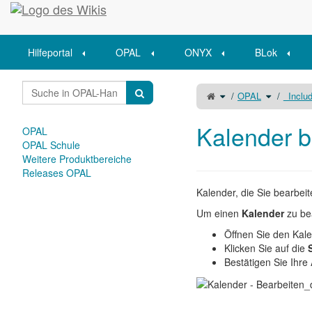
Startseite
Hilfeportal
OPAL
ONYX
BLok
Schalte
Schalte
OPAL
_Includ
den
den
übergeordneten
Verzeichni
Baum
unter
von
OPAL
Kalender
um.
bearbeiten
Kalender b
um.
OPAL
OPAL Schule
Weitere Produktbereiche
Releases OPAL
Kalender, die Sie bearbeit
Um einen
Kalender
zu bea
Öffnen Sie den Kale
Klicken Sie auf die
Bestätigen Sie Ihre