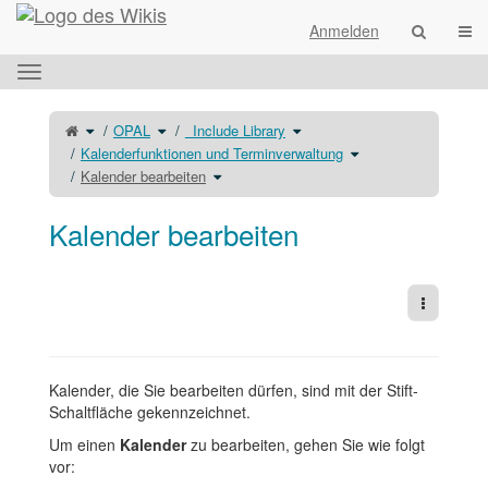
Startseite
Navi
Anmelden
Das
horizontale
Menü
Schalte
Schalte
Schalte
OPAL
_Include Library
den
den
den
umschalten.
übergeordneten
Verzeichnisbaum
Verzeichnisbaum
Baum
unter
unter
Schalte
Kalenderfunktionen und Terminverwaltung
von
OPAL
_Include
den
Kalender
um.
Library
Verzeichnisbaum
bearbeiten
Schalte
um.
unter
Kalender bearbeiten
um.
den
Kalenderfunktionen
Verzeichnisbaum
und
unter
Terminverwaltung
Kalender
um.
bearbeiten
um.
Kalender bearbeiten
Weitere 
Kalender, die Sie bearbeiten dürfen, sind mit der Stift-
Schaltfläche gekennzeichnet.
Um einen
Kalender
zu bearbeiten, gehen Sie wie folgt
vor: