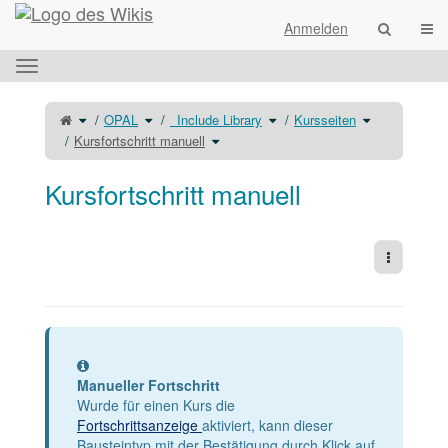
Startseite
Navi
Anmelden
Das
horizontale
Menü
Schalte
Schalte
Schalte
Schalte
OPAL
_Include Library
Kursseiten
den
den
den
den
umschalten.
übergeordneten
Verzeichnisbaum
Verzeichnisbaum
Verzeichnisba
Baum
unter
Schalte
unter
unter
Kursfortschritt manuell
von
OPAL
den
_Include
Kursseiten
Kursfortschritt
um.
Verzeichnisbaum
Library
um.
manuell
unter
um.
um.
Kursfortschritt
manuell
um.
Kursfortschritt manuell
Weitere 
Information
Manueller Fortschritt
Wurde für einen Kurs die
Fortschrittsanzeige
aktiviert, kann dieser
Bausteintyp mit der Bestätigung durch Klick auf