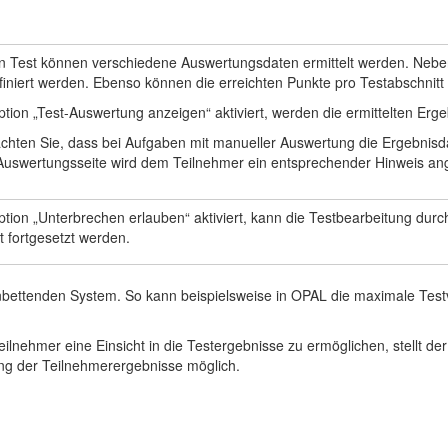
n Test können verschiedene Auswertungsdaten ermittelt werden. Neb
finiert werden. Ebenso können die erreichten Punkte pro Testabschnit
Option „Test-Auswertung anzeigen“ aktiviert, werden die ermittelten Er
achten Sie, dass bei Aufgaben mit manueller Auswertung die Ergebnisd
Auswertungsseite wird dem Teilnehmer ein entsprechender Hinweis ang
Option „Unterbrechen erlauben“ aktiviert, kann die Testbearbeitung du
t fortgesetzt werden.
inbettenden System. So kann beispielsweise in OPAL die maximale Test
lnehmer eine Einsicht in die Testergebnisse zu ermöglichen, stellt d
ng der Teilnehmerergebnisse möglich.