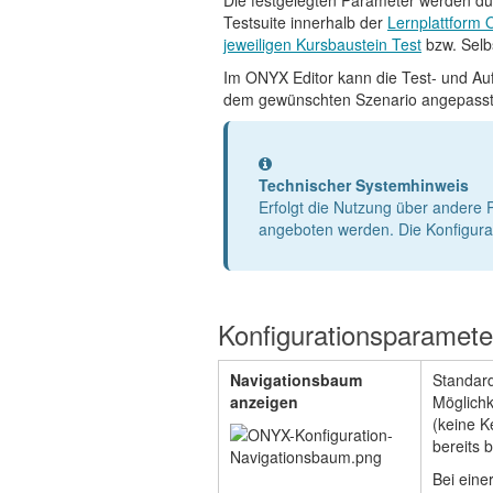
Die festgelegten Parameter werden du
Testsuite innerhalb der
Lernplattform
jeweiligen Kursbaustein Test
bzw. Selb
Im ONYX Editor kann die Test- und Au
dem gewünschten Szenario angepasst
Information
Technischer Systemhinweis
Erfolgt die Nutzung über andere P
angeboten werden. Die Konfigurat
Konfigurationsparamete
Navigationsbaum
Standard
anzeigen
Möglichk
(keine K
bereits 
Bei eine