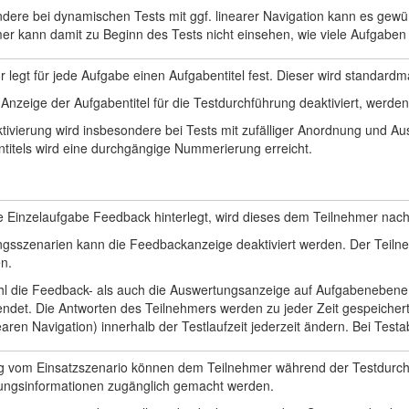
dere bei dynamischen Tests mit ggf. linearer Navigation kann es gewün
er kann damit zu Beginn des Tests nicht einsehen, wie viele Aufgaben 
r legt für jede Aufgabe einen Aufgabentitel fest. Dieser wird standard
 Anzeige der Aufgabentitel für die Testdurchführung deaktiviert, werd
tivierung wird insbesondere bei Tests mit zufälliger Anordnung und 
titels wird eine durchgängige Nummerierung erreicht.
die Einzelaufgabe Feedback hinterlegt, wird dieses dem Teilnehmer na
ngsszenarien kann die Feedbackanzeige deaktiviert werden. Der Teil
n.
hl die Feedback- als auch die Auswertungsanzeige auf Aufgabenebene d
ndet. Die Antworten des Teilnehmers werden zu jeder Zeit gespeichert
nearen Navigation) innerhalb der Testlaufzeit jederzeit ändern. Bei Te
g vom Einsatzszenario können dem Teilnehmer während der Testdurch
ungsinformationen zugänglich gemacht werden.