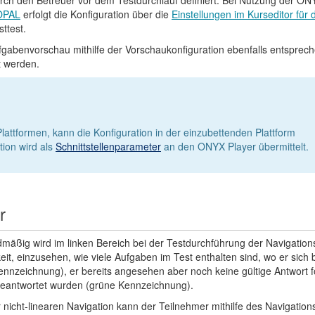
rch den Betreuer vor dem Testdurchlauf definiert. Bei Nutzung der ON
 OPAL
erfolgt die Konfiguration über die
Einstellungen im Kurseditor für 
sttest
.
fgabenvorschau mithilfe der Vorschaukonfiguration ebenfalls entsprec
 werden.
lattformen, kann die Konfiguration in der einzubettenden Plattform
ion wird als
Schnittstellenparameter
an den ONYX Player übermittelt.
r
mäßig wird im linken Bereich bei der Testdurchführung der Navigation
eit, einzusehen, wie viele Aufgaben im Test enthalten sind, wo er sic
ennzeichnung), er bereits angesehen aber noch keine gültige Antwort 
beantwortet wurden (grüne Kennzeichnung).
r nicht-linearen Navigation kann der Teilnehmer mithilfe des Navigat