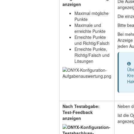
Die Ausw
anzeigen
angezeig
Maximal mögliche
Die einz
Punkte
Maximale und
Bitte be
erreichte Punkte
Bei mehr
Erreichte Punkte
Anzeige 
und Richtig/Falsch
jeden A
Erreichte Punkte,
Richtig/Falsch und
Lösungen
I
Übe
Kre
Hak
Nach Testabgabe:
Neben de
Test-Feedback
Ist die 
anzeigen
angezeig