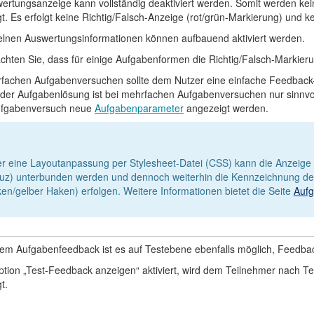
ertungsanzeige kann vollständig deaktiviert werden. Somit werden kei
t. Es erfolgt keine Richtig/Falsch-Anzeige (rot/grün-Markierung) und 
elnen Auswertungsinformationen können aufbauend aktiviert werden.
achten Sie, dass für einige Aufgabenformen die Richtig/Falsch-Markieru
fachen Aufgabenversuchen sollte dem Nutzer eine einfache Feedback-
der Aufgabenlösung ist bei mehrfachen Aufgabenversuchen nur sinnvoll
ufgabenversuch neue
Aufgabenparameter
angezeigt werden.
nformation
r eine Layoutanpassung per Stylesheet-Datei (CSS) kann die Anzeige 
uz) unterbunden werden und dennoch weiterhin die Kennzeichnung der 
en/gelber Haken) erfolgen. Weitere Informationen bietet die Seite
Aufg
m Aufgabenfeedback ist es auf Testebene ebenfalls möglich, Feedback
Option „Test-Feedback anzeigen“ aktiviert, wird dem Teilnehmer nach 
t.