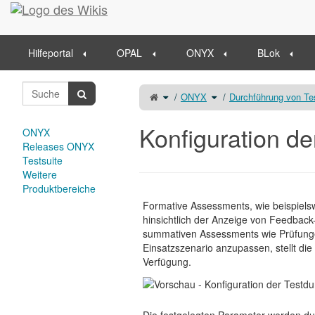
Startseite
Hilfeportal
OPAL
ONYX
BLok
Schalte
Schalte
ONYX
Durchführung von Te
den
den
übergeordneten
Verzeichnisbaum
Baum
unter
von
ONYX
Konfiguration
um.
der
Konfiguration de
Testdurchführung
ONYX
um.
Releases ONYX
Testsuite
Weitere
Produktbereiche
Formative Assessments, wie beispiels
hinsichtlich der Anzeige von Feedback
summativen Assessments wie Prüfunge
Einsatzszenario anzupassen, stellt di
Verfügung.