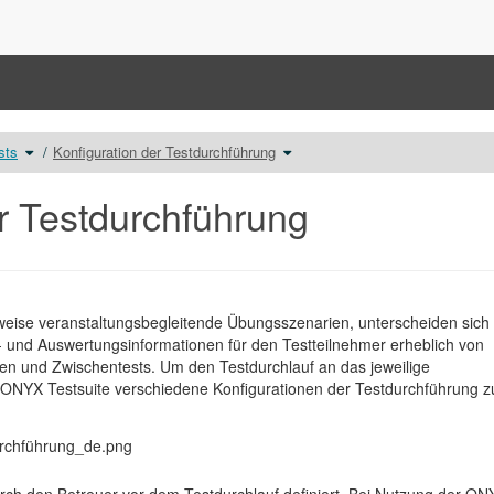
Schalte
Schalte
sts
Konfiguration der Testdurchführung
den
den
Verzeichnisbaum
Verzeichnisbaum
unter
unter
Durchführung
Konfiguration
von
der
Tests
Testdurchführung
r Testdurchführung
um.
um.
weise veranstaltungsbegleitende Übungsszenarien, unterscheiden sich
- und Auswertungsinformationen für den Testteilnehmer erheblich von
n und Zwischentests. Um den Testdurchlauf an das jeweilige
e ONYX Testsuite verschiedene Konfigurationen der Testdurchführung z