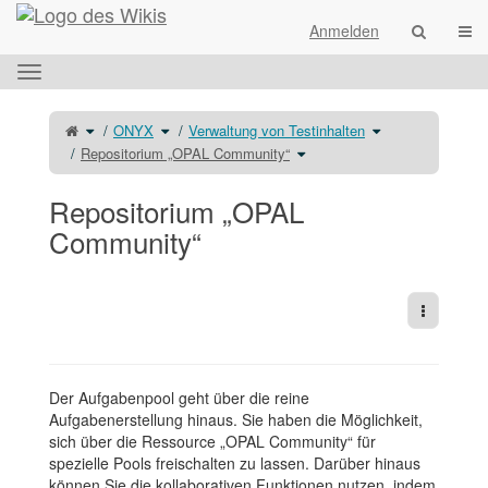
Startseite
Navi
Anmelden
Das
horizontale
Menü
Schalte
Schalte
Schalte
ONYX
Verwaltung von Testinhalten
den
den
den
umschalten.
übergeordneten
Verzeichnisbaum
Verzeichnisbaum
Baum
unter
Schalte
unter
Repositorium „OPAL Community“
von
ONYX
den
Verwaltung
Repositorium
um.
Verzeichnisbaum
von
„OPAL
unter
Testinhalten
Community“
Repositorium
um.
um.
„OPAL
Community“
Repositorium „OPAL
um.
Community“
Weitere 
Der Aufgabenpool geht über die reine
Aufgabenerstellung hinaus. Sie haben die Möglichkeit,
sich über die Ressource „OPAL Community“ für
spezielle Pools freischalten zu lassen. Darüber hinaus
können Sie die kollaborativen Funktionen nutzen, indem