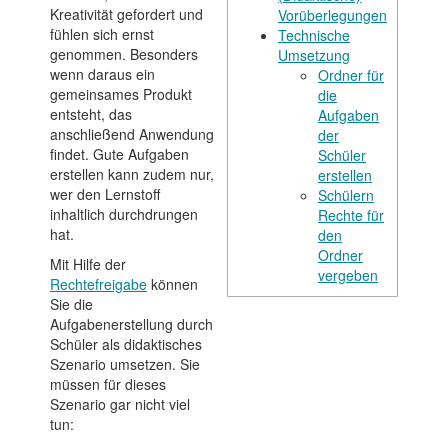
Kreativität gefordert und
Vorüberlegungen
fühlen sich ernst
Technische
genommen. Besonders
Umsetzung
wenn daraus ein
Ordner für
gemeinsames Produkt
die
entsteht, das
Aufgaben
anschließend Anwendung
der
findet. Gute Aufgaben
Schüler
erstellen kann zudem nur,
erstellen
wer den Lernstoff
Schülern
inhaltlich durchdrungen
Rechte für
hat.
den
Ordner
Mit Hilfe der
vergeben
Rechtefreigabe
können
Sie die
Aufgabenerstellung durch
Schüler als didaktisches
Szenario umsetzen. Sie
müssen für dieses
Szenario gar nicht viel
tun: