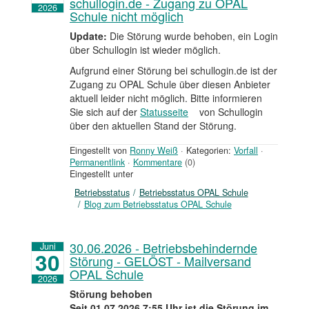
schullogin.de - Zugang zu OPAL
2026
Schule nicht möglich
Update:
Die Störung wurde behoben, ein Login
über Schullogin ist wieder möglich.
Aufgrund einer Störung bei schullogin.de ist der
Zugang zu OPAL Schule über diesen Anbieter
aktuell leider nicht möglich. Bitte informieren
Sie sich auf der
Statusseite
von Schullogin
über den aktuellen Stand der Störung.
Eingestellt von
Ronny Weiß
·
Kategorien:
Vorfall
·
Permanentlink
·
Kommentare
(0)
Eingestellt unter
Betriebsstatus
Betriebsstatus OPAL Schule
Blog zum Betriebsstatus OPAL Schule
30.06.2026 - Betriebsbehindernde
Juni
30
Störung - GELÖST - Mailversand
OPAL Schule
2026
Störung behoben
Seit 01.07.2026 7:55 Uhr ist die Störung im