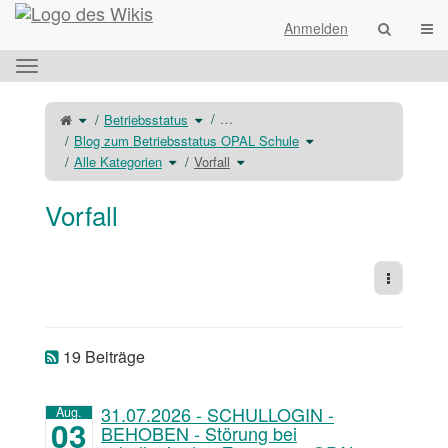
Startseite
Navi
Anmelden
Das
horizontale
Menü
Schalte
Schalte
…
Betriebsstatus
den
den
umschalten.
übergeordneten
Verzeichnisbaum
Baum
unter
Schalte
Blog zum Betriebsstatus OPAL Schule
von
Betriebsstatus
den
Vorfall
um.
Verzeichnisbaum
um.
Schalte
Schalte
unter
Alle Kategorien
Vorfall
den
den
Blog
Verzeichnisbaum
Verzeichnisbaum
zum
unter
unter
Betriebsstatus
Alle
Vorfall
OPAL
Kategorien
um.
Schule
um.
um.
Vorfall
Weitere 
19 Beiträge
31.07.2026 - SCHULLOGIN -
Aug.
03
BEHOBEN - Störung bei