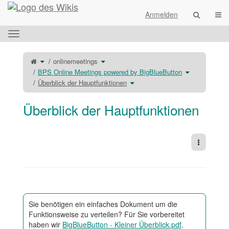
Startseite
Navi
Anmelden
Das
horizontale
Menü
Schalte
Schalte
onlinemeetings
den
den
umschalten.
übergeordneten
Verzeichnisbaum
Baum
unter
Schalte
BPS Online Meetings powered by BigBlueButton
von
onlinemeetings
den
Überblick
um.
Verzeichnisba
der
Schalte
unter
Überblick der Hauptfunktionen
Hauptfunktionen
den
BPS
um.
Verzeichnisbaum
Online
unter
Meetings
Überblick
powered
der
by
Hauptfunktionen
BigBlueButton
Überblick der Hauptfunktionen
um.
um.
Weitere 
Sie benötigen ein einfaches Dokument um die
Funktionsweise zu verteilen? Für Sie vorbereitet
haben wir
BigBlueButton - Kleiner Überblick.pdf
.