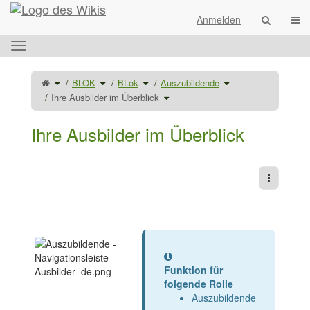
Startseite
Navi
Anmelden
Das
horizontale
Menü
Schalte
Schalte
Schalte
Schalte
BLOK
BLok
Auszubildende
den
den
den
den
umschalten.
übergeordneten
Verzeichnisbaum
Verzeichnisbaum
Verzeichnisbaum
Baum
unter
unter
Schalte
unter
Ihre Ausbilder im Überblick
von
BLOK
BLok
den
Auszubildende
Ihre
um.
um.
Verzeichnisbaum
um.
Ausbilder
unter
im
Ihre
Überblick
Ausbilder
um.
im
Ihre Ausbilder im Überblick
Überblick
um.
Weitere 
Information
Funktion für
folgende Rolle
Auszubildende