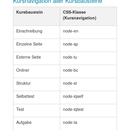
Kursnavigation aller Kursbausteine
Kursbaustein
CSS-Klasse
(Kursnavigation)
Einschreibung
node-en
Einzelne Seite
node-sp
Externe Seite
node-tu
Ordner
node-bc
Struktur
node-st
Selbsttest
node-iqself
Test
node-iqtest
Aufgabe
node-ta