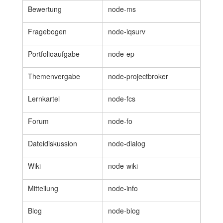
Bewertung
node-ms
Fragebogen
node-iqsurv
Portfolioaufgabe
node-ep
Themenvergabe
node-projectbroker
Lernkartei
node-fcs
Forum
node-fo
Dateidiskussion
node-dialog
Wiki
node-wiki
Mitteilung
node-info
Blog
node-blog