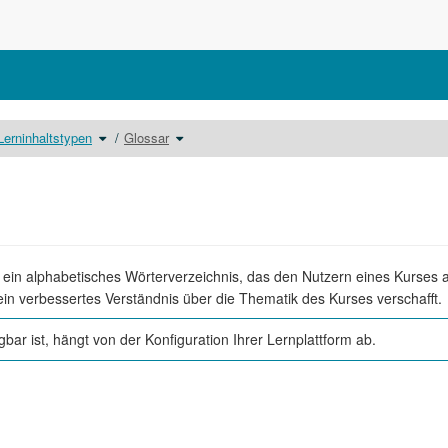
lte
Schalte
Schalte
Lerninhaltstypen
Glossar
den
den
eichnisbaum
Verzeichnisbaum
Verzeichnisbaum
unter
unter
nhalte
Lerninhaltstypen
Glossar
um.
um.
t ein alphabetisches Wörterverzeichnis, das den Nutzern eines Kurses a
ein verbessertes Verständnis über die Thematik des Kurses verschafft.
ar ist, hängt von der Konfiguration Ihrer Lernplattform ab.