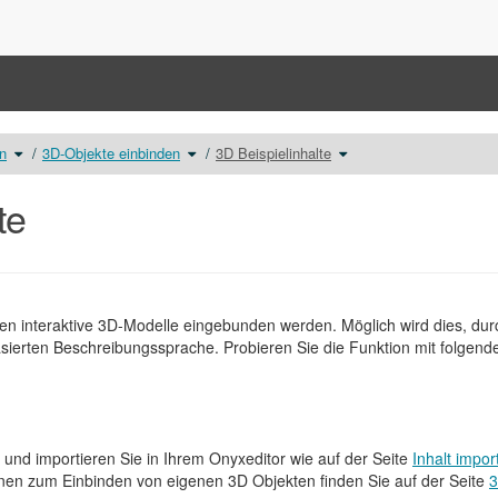
Schalte
Schalte
Schalte
n
3D-Objekte einbinden
3D Beispielinhalte
den
den
den
Verzeichnisbaum
Verzeichnisbaum
Verzeichnisbaum
unter
unter
unter
Medien
3D-
3D
einbinden
Objekte
Beispielinhalte
um.
einbinden
um.
te
um.
nen interaktive 3D-Modelle eingebunden werden. Möglich wird dies, dur
asierten Beschreibungssprache. Probieren Sie die Funktion mit folgend
 und importieren Sie in Ihrem Onyxeditor wie auf der Seite
Inhalt impor
onen zum Einbinden von eigenen 3D Objekten finden Sie auf der Seite
3