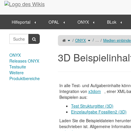
Startseite
Hilfeportal
OPAL
ONYX
BLok
Schalte
Schalte
…
ONYX
Medien einbinde
den
den
übergeordneten
Verzeichnisbaum
Baum
unter
von
ONYX
3D
um.
Beispielinhalte
3D Beispielinhal
um.
ONYX
Releases ONYX
Testsuite
Weitere
Produktbereiche
In alle Test- und Aufgabeninhalte kön
Integration von
x3dom
, einer XML-b
Beispielen aus:
Test Strukturgitter (3D)
Einzelaufgabe Fossilien2 (3D)
Laden Sie die Beispieldateien herunter
beschrieben ist. Allgemeine Informati