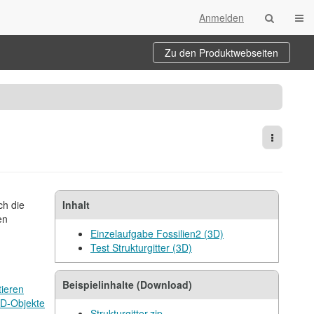
Navi
Anmelden
Zu den Produktwebseiten
Weitere 
ch die
Inhalt
en
Einzelaufgabe Fossilien2 (3D)
Test Strukturgitter (3D)
Beispielinhalte (Download)
tieren
D-Objekte
Strukturgitter.zip