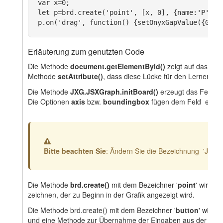
var x=0;
let p=brd.create('point', [x, 0], {name:'P'});
p.on('drag', function() {setOnyxGapValue({GAP_
Erläuterung zum genutzten Code
Die Methode
document.getElementById()
zeigt auf das Obj
Methode
setAttribute()
, dass diese Lücke für den Lernenden n
Die Methode
JXG.JSXGraph.initBoard()
erzeugt das Feld für
Die Optionen
axis
bzw.
boundingbox
fügen dem Feld eine A
Warnung
Bitte beachten Sie
: Ändern Sie die Bezeichnung 'JSX_
Die Methode
brd.create()
mit dem Bezeichner '
point
' wird 
zeichnen, der zu Beginn in der Grafik angezeigt wird.
Die Methode brd.create() mit dem Bezeichner '
button
' wird 
und eine Methode zur Übernahme der Eingaben aus der Graf