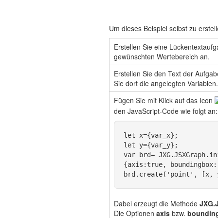
Um dieses Beispiel selbst zu erstell
Erstellen Sie eine Lückentextaufg
gewünschten Wertebereich an.
Erstellen Sie den Text der Aufgab
Sie dort die angelegten Variablen
Fügen Sie mit Klick auf das Icon
den JavaScript-Code wie folgt an:
let x={var_x};
let y={var_y};
var brd= JXG.JSXGraph.in
{axis:true, boundingbox:
brd.create('point', [x, 
Dabei erzeugt die Methode
JXG.J
Die Optionen
axis
bzw.
boundin