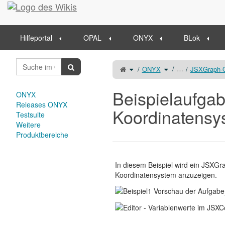
Startseite
Hilfeportal
OPAL
ONYX
BLok
Schalte
Schalte
…
ONYX
JSXGraph-O
den
den
übergeordneten
Verzeichnisbaum
Baum
unter
von
ONYX
Beispielaufgabe
um.
Punkte
Beispielaufga
im
ONYX
Koordinatensystem
um.
Releases ONYX
Koordinatensy
Testsuite
Weitere
Produktbereiche
In diesem Beispiel wird ein JSXGr
Koordinatensystem anzuzeigen.