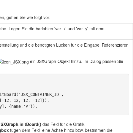
en, gehen Sie wie folgt vor:
abe. Legen Sie die Variablen 'var_x' und 'var_y' mit dem
enstellung und die benötigten Lücken für die Eingabe. Referenzieren
.
ein JSXGraph-Objekt hinzu. Im Dialog passen Sie
itBoard('JSX_CONTAINER_ID',
[-12, 12, 12, -12]}); 
y], {name:'P'}); 
SXGraph.initBoard()
das Feld für die Grafik.
gbox
fügen dem Feld eine Achse hinzu bzw. bestimmen die