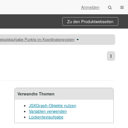
Navi
Anmelden
Zu den Produktwebseiten
te
Schalte
eispielaufgabe Punkte im Koordinatensystem
den
ichnisbaum
Verzeichnisbaum
unter
ele
Beispielaufgabe
Punkte
ng
im
Koordinatensystem
um.
Weitere 
ten
Verwandte Themen
JSXGraph-Objekte nutzen
Variablen verwenden
Lückentextaufgabe