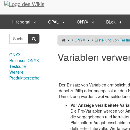
Startseite
Hilfeportal
OPAL
ONYX
BLok
Schalte
Schalte
ONYX
Erstellung von Testi
den
den
übergeordneten
Verzeichnisbaum
Baum
unter
von
ONYX
Variablen
um.
verwenden
Variablen verw
um.
ONYX
Releases ONYX
Testsuite
Weitere
Produktbereiche
Der Einsatz von Variablen ermöglicht 
dabei zufällig oder angepasst an den 
Umsetzung werden zwei verschiedene 
Vor Anzeige verarbeitete Vari
Die Pre-Variablen werden vor A
die vorgegebenen und korrekten
Platzhaltern Aufgabenschablonen
definierter Intervalle, Wertausw