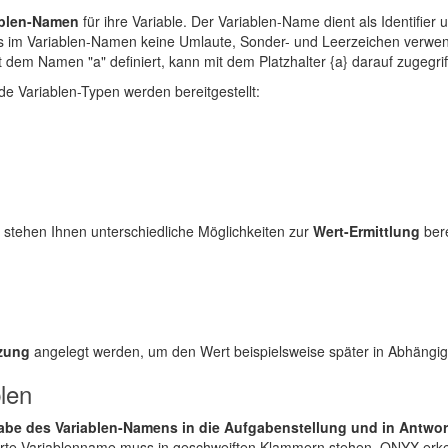
ablen-Namen
für ihre Variable. Der Variablen-Name dient als Identifier
ass im Variablen-Namen keine Umlaute, Sonder- und Leerzeichen verwe
t dem Namen "a" definiert, kann mit dem Platzhalter {a} darauf zugegri
de Variablen-Typen werden bereitgestellt:
stehen Ihnen unterschiedliche Möglichkeiten zur
Wert-Ermittlung
bere
zung
angelegt werden, um den Wert beispielsweise später in Abhängigk
len
be des Variablen-Namens in die Aufgabenstellung und in Antwor
erte Variablenname muss in geschweiften Klammern stehen. ONYX erken