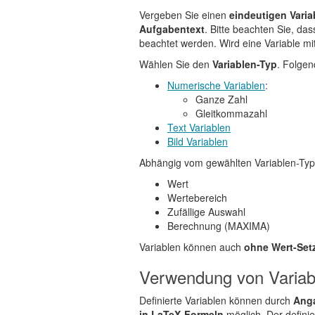
Vergeben Sie einen
eindeutigen Vari
Aufgabentext
. Bitte beachten Sie, d
beachtet werden. Wird eine Variable mi
Wählen Sie den
Variablen-Typ
. Folgen
Numerische Variablen
:
Ganze Zahl
Gleitkommazahl
Text Variablen
Bild Variablen
Abhängig vom gewählten Variablen-Typ 
Wert
Wertebereich
Zufällige Auswahl
Berechnung (MAXIMA)
Variablen können auch
ohne Wert-Set
Verwendung von Variab
Definierte Variablen können durch
Anga
in LaTeX-Formeln
möglich. Der defini