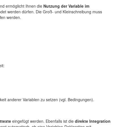
 und ermöglicht Ihnen die
Nutzung der Variable im
ndet werden dürfen. Die Groß- und Kleinschreibung muss
ffen werden.
it:
eit anderer Variablen zu setzen (vgl. Bedingungen).
ttexte
eingefügt werden. Ebenfalls ist die
direkte Integration
nt automatisch, ob eine Variablen-Deklaration mit