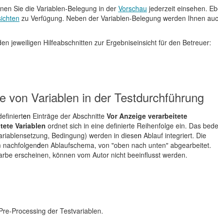
nnen Sie die Variablen-Belegung in der
Vorschau
jederzeit einsehen. E
ichten
zu Verfügung. Neben der Variablen-Belegung werden Ihnen au
 den jeweiligen Hilfeabschnitten zur Ergebniseinsicht für den Betreuer:
e von Variablen in der Testdurchführung
efiniert
en
Einträge der Abschnitte
Vor Anzeige verarbeitete
tete Variablen
ordnet sich in eine definierte Reihenfolge ein. Das bede
Variablensetzung, Bedingung) werden in diese
n
Ablauf integriert. Die
m nachfolgen
d
en Ablaufschema, von "oben nach unten" abgearbeitet.
ftfarbe erscheinen, können vom Autor nicht beeinflusst werden.
 Pre-Processing der Testvariablen.