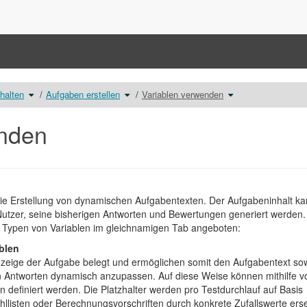
Schalte
Schalte
Schalte
nhalten
Aufgaben erstellen
Variablen verwenden
den
den
den
Verzeichnisbaum
Verzeichnisbaum
Verzeichnisbaum
unter
unter
unter
Erstellung
Aufgaben
Variablen
von
erstellen
verwenden
Testinhalten
um.
um.
enden
um.
die Erstellung von dynamischen Aufgabentexten. Der Aufgabeninhalt k
Nutzer, seine bisherigen Antworten und Bewertungen generiert werden.
Typen von Variablen im gleichnamigen Tab angeboten:
ablen
nzeige der Aufgabe belegt und ermöglichen somit den Aufgabentext so
 Antworten dynamisch anzupassen. Auf diese Weise können mithilfe v
 definiert werden. Die Platzhalter werden pro Testdurchlauf auf Basis
ahllisten oder Berechnungsvorschriften durch konkrete Zufallswerte erse