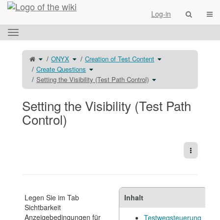
Home
Togg
Log-in
Toggle
the
horizontal
Toggle
Toggle
Toggle
ONYX
Creation of Test Content
the
the
the
menu.
parent
hierarchy
hierarchy
tree
tree
Toggle
tree
Create Questions
of
under
the
under
Setting
ONYX.
hierarchy
Creation
the
tree
Toggle
of
Setting the Visibility (Test Path Control)
Visibility
under
the
Test
(Test
Create
hierarchy
Content.
Path
Questions.
tree
Control).
under
Setting
the
Setting the Visibility (Test Path
Visibility
(Test
Path
Control).
Control)
More Act
Legen Sie im Tab
Inhalt
Sichtbarkeit
Anzeigebedingungen für
Testwegsteuerung