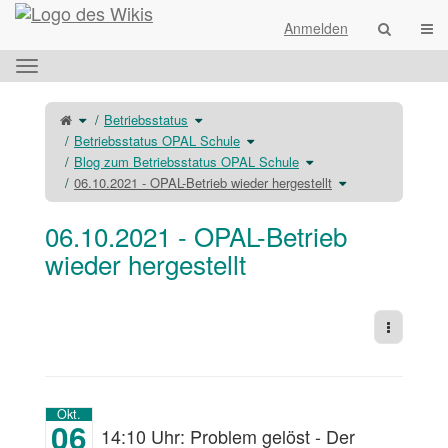
Startseite
Navi
Anmelden
Das
horizontale
Menü
Schalte
Schalte
Betriebsstatus
den
den
umschalten.
übergeordneten
Verzeichnisbaum
Baum
unter
Schalte
Betriebsstatus OPAL Schule
von
Betriebsstatus
den
06.10.2021
um.
Verzeichnisbaum
-
unter
Schalte
Blog zum Betriebsstatus OPAL Schule
OPAL-
Betriebsstatus
den
Betrieb
OPAL
Verzeichnisbaum
wieder
Schule
unter
Schalte
06.10.2021 - OPAL-Betrieb wieder hergestellt
hergestellt
um.
Blog
den
um.
zum
Verzeichnisbaum
Betriebsstatus
unter
OPAL
06.10.2021
Schule
-
um.
OPAL-
06.10.2021 - OPAL-Betrieb
Betrieb
wieder
hergestellt
um.
wieder hergestellt
Weitere 
Okt.
06
14:10 Uhr: Problem gelöst - Der