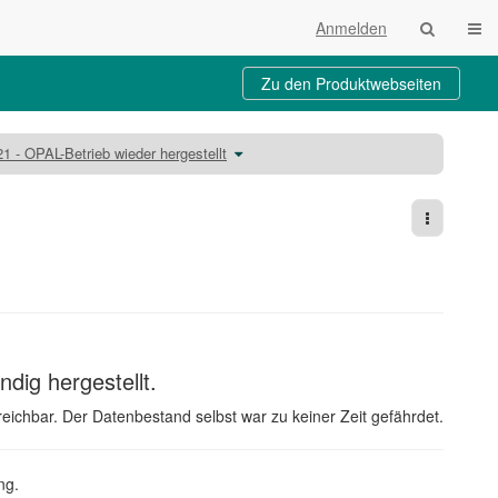
Navi
Anmelden
Zu den Produktwebseiten
Schalte
1 - OPAL-Betrieb wieder hergestellt
den
aum
Verzeichnisbaum
unter
06.10.2021
-
s
OPAL-
Betrieb
wieder
Weitere A
hergestellt
um.
dig hergestellt.
reichbar. Der Datenbestand selbst war zu keiner Zeit gefährdet.
ng.