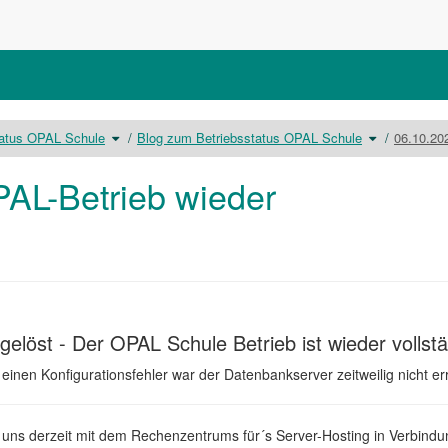
Schalte
Schalte
tatus OPAL Schule
Blog zum Betriebsstatus OPAL Schule
06.10.202
den
den
um
Verzeichnisbaum
Verzeichnisb
unter
unter
Betriebsstatus
Blog
OPAL
zum
Schule
Betriebsstatu
PAL-Betrieb wieder
um.
OPAL
Schule
um.
elöst - Der OPAL Schule Betrieb ist wieder vollstän
 einen Konfigurationsfehler war der Datenbankserver zeitweilig nicht er
en uns derzeit mit dem Rechenzentrums für´s Server-Hosting in Verbindu