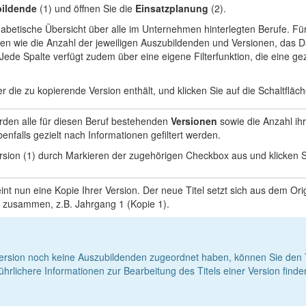
ildende
(1) und öffnen Sie die
Einsatzplanung
(2).
habetische Übersicht über alle im Unternehmen hinterlegten Berufe. Fü
 wie die Anzahl der jeweiligen Auszubildenden und Versionen, das D
 Jede Spalte verfügt zudem über eine eigene Filterfunktion, die eine g
r die zu kopierende Version enthält, und klicken Sie auf die Schaltfläc
den alle für diesen Beruf bestehenden
Versionen
sowie die Anzahl ih
nfalls gezielt nach Informationen gefiltert werden.
rsion (1) durch Markieren der zugehörigen Checkbox aus und klicken Si
nt nun eine Kopie Ihrer Version. Der neue Titel setzt sich aus dem Ori
zusammen, z.B. Jahrgang 1 (Kopie 1).
ersion noch keine Auszubildenden zugeordnet haben, können Sie den Tit
rlichere Informationen zur Bearbeitung des Titels einer Version finde