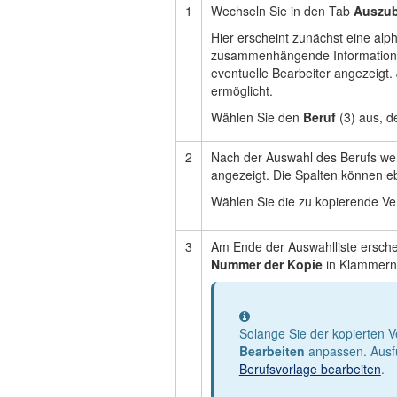
1
Wechseln Sie in den Tab
Auszub
Hier erscheint zunächst eine alp
zusammenhängende Informationen
eventuelle Bearbeiter angezeigt.
ermöglicht.
Wählen Sie den
Beruf
(3) aus, de
2
Nach der Auswahl des Berufs wer
angezeigt. Die Spalten können ebe
Wählen Sie die zu kopierende Ve
3
Am Ende der Auswahlliste erschei
Nummer der Kopie
in Klammern 
Information
Solange Sie der kopierten V
Bearbeiten
anpassen. Ausfüh
Berufsvorlage bearbeiten
.