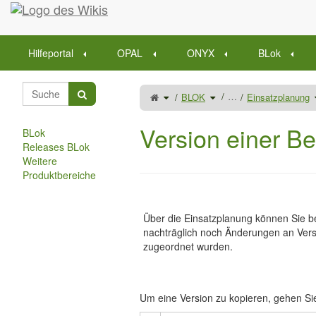
Startseite
Hilfeportal
OPAL
ONYX
BLok
Schalte
Schalte
…
BLOK
Einsatzplanung
den
den
übergeordneten
Verzeichnisbaum
Baum
unter
von
BLOK
Version
um.
einer
Version einer Be
Berufsvorlage
BLok
kopieren
um.
Releases BLok
Weitere
Produktbereiche
Über die Einsatzplanung können Sie b
nachträglich noch Änderungen an Ver
zugeordnet wurden.
Um eine Version zu kopieren, gehen Sie 