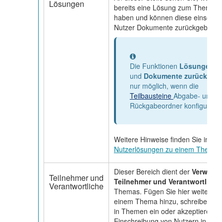
Lösungen
bereits eine Lösung zum Thema 
haben und können diese einsehe
Nutzer Dokumente zurückgeben.
Information
Die Funktionen
Lösungen a
und
Dokumente zurückgeb
nur möglich, wenn die
Teilbausteine
Abgabe- und
Rückgabeordner konfiguriert
Weitere Hinweise finden Sie im Ab
Nutzerlösungen zu einem Thema
Dieser Bereich dient der
Verwaltu
Teilnehmer und
Teilnehmer und Verantwortliche
Verantwortliche
Themas. Fügen Sie hier weitere Ve
einem Thema hinzu, schreiben Sie
in Themen ein oder akzeptieren Si
Einschreibung von Nutzern in ein