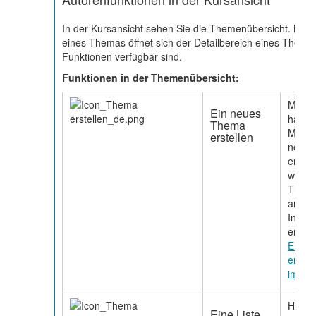
In der Kursansicht sehen Sie die Themenübersicht. Mit Ki
eines Themas öffnet sich der Detailbereich eines Thema
Funktionen verfügbar sind.
Funktionen in der Themenübersicht:
Mit d
Ein neues
haben 
Thema
Möglic
erstellen
neues
erstel
wird d
Theme
angeze
Infor
enthäl
Ein n
erstel
import
Hinte
Eine Liste