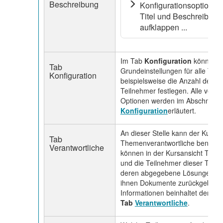
Beschreibung
Konfigurationsoptionen
Titel und Beschreibung
aufklappen ...
Im Tab
Konfiguration
können S
Tab
Grundeinstellungen für alle The
Konfiguration
beispielsweise die Anzahl der 
Teilnehmer festlegen. Alle vorh
Optionen werden im Abschnitt
T
Konfiguration
erläutert.
An dieser Stelle kann der Kursau
Tab
Themenverantwortliche benenne
Verantwortliche
können in der Kursansicht Them
und die Teilnehmer dieser Them
deren abgegebene Lösungen ei
ihnen Dokumente zurückgeben. 
Informationen beinhaltet der Ab
Tab
Verantwortliche
.