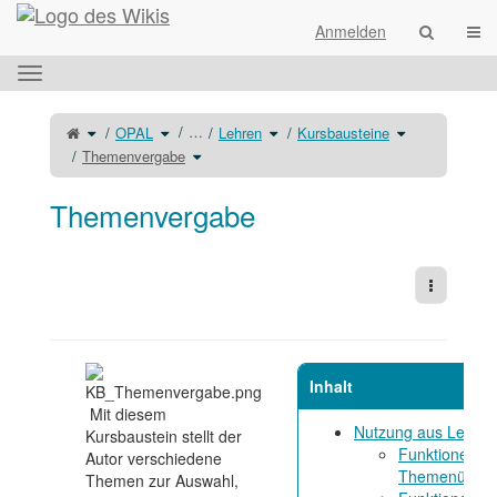
Startseite
Navi
Anmelden
Das
horizontale
Menü
Schalte
Schalte
Schalte
Schalte
…
OPAL
Lehren
Kursbausteine
den
den
den
den
umschalten.
übergeordneten
Verzeichnisbaum
Verzeichnisbaum
Verzeichnisba
Baum
unter
Schalte
unter
unter
Themenvergabe
von
OPAL
den
Lehren
Kursbausteine
Themenvergabe
um.
Verzeichnisbaum
um.
um.
um.
unter
Themenvergabe
um.
Themenvergabe
Weitere 
Inhalt
Mit diesem
Nutzung aus Lerner-
Kursbaustein stellt der
Funktionen in
Autor verschiedene
Themenübersi
Themen zur Auswahl,