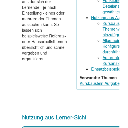
Funktionen in
aus der sich der
Detailansicht 
Lernende - je nach
gewählten T
Einstellung - eines oder
Nutzung aus Autore
mehrere der Themen
Kursbaustein
aussuchen kann. So
Themenverga
lassen sich
hinzufügen
beispielsweise Referats-
Allgemeine
oder Hausarbeitsthemen
Konfiguration
übersichtlich und schnell
durchführen
vergeben und
Autorenfunkti
organisieren.
Kursansicht
Einsatzbeispiele
Verwandte Themen
Kursbaustein Aufgabe
Nutzung aus Lerner-Sicht