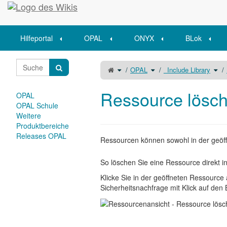
Startseite
Hilfeportal
OPAL
ONYX
BLok
Schalte
Schalte
Scha
OPAL
_Include Library
den
den
den
übergeordneten
Verzeichnisbaum
Verz
Baum
unter
unte
von
OPAL
_Inc
Ressource
um.
Libr
löschen
um.
Ressource lösc
um.
OPAL
OPAL Schule
Weitere
Produktbereiche
Releases OPAL
Ressourcen können sowohl in der geöff
So löschen Sie eine Ressource direkt in
Klicke Sie in der geöffneten Ressource
Sicherheitsnachfrage mit Klick auf den