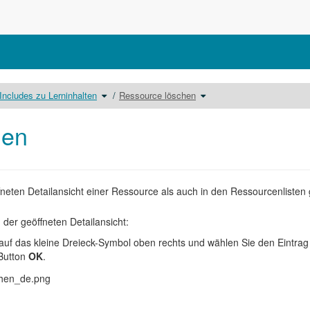
lte
Schalte
Schalte
Includes zu Lerninhalten
Ressource löschen
den
den
eichnisbaum
Verzeichnisbaum
Verzeichnisbaum
r
unter
unter
lude
Includes
Ressource
ary
zu
löschen
Lerninhalten
um.
hen
um.
neten Detailansicht einer Ressource als auch in den Ressourcenlisten
 der geöffneten Detailansicht:
 auf das kleine Dreieck-Symbol oben rechts und wählen Sie den Eintra
 Button
OK
.