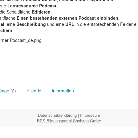
neue
Lernressource Podcast.
die Schaltfläche
Editieren
.
altfläche
Einen bestehenden externen Podcast einbinden
.
tel
, eine
Beschreibung
und eine
URL
in die entsprechenden Felder ei
ichern
.
änge
(2)
Historie
Information
Datenschutzerklärung
|
Impressum
BPS Bildungsportal Sachsen GmbH