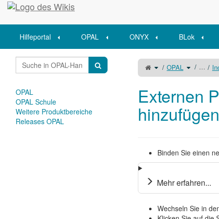
Startseite
Hilfeportal
OPAL
ONYX
BLok
Schalte
Schalte
…
OPAL
In
den
den
übergeordneten
Verzeichni
Baum
unter
von
OPAL
Externen
um.
Podcast
Externen 
hinzufügen
OPAL
um.
OPAL Schule
hinzufüge
Weitere Produktbereiche
Releases OPAL
Binden Sie einen 
Mehr erfahren...
Wechseln Sie in de
Klicken Sie auf die 