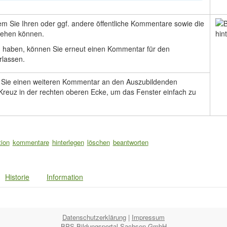
 dem Sie Ihren oder ggf. andere öffentliche Kommentare sowie die
sehen können.
en haben, können Sie erneut einen Kommentar für den
rlassen.
 Sie einen weiteren Kommentar an den Auszubildenden
 Kreuz in der rechten oberen Ecke, um das Fenster einfach zu
ion
kommentare
hinterlegen
löschen
beantworten
Historie
Information
Datenschutzerklärung
|
Impressum
BPS Bildungsportal Sachsen GmbH