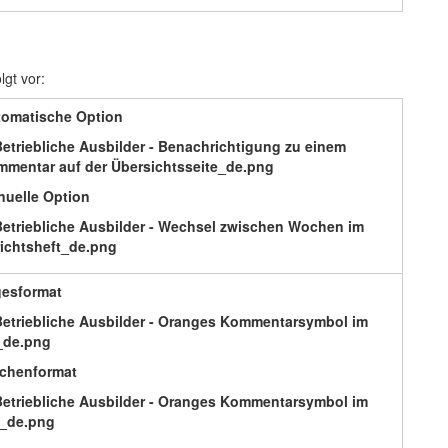
gt vor:
omatische Option
uelle Option
esformat
chenformat