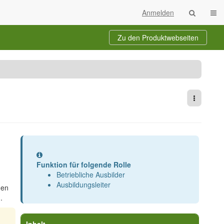
Navi
Anmelden
Zu den Produktwebseiten
chalte
en
erzeichnisbaum
ter
ie
ommentarfunktion
utzen
m.
Weitere 
Information
Funktion für folgende Rolle
Betriebliche Ausbilder
Ausbildungsleiter
den
.