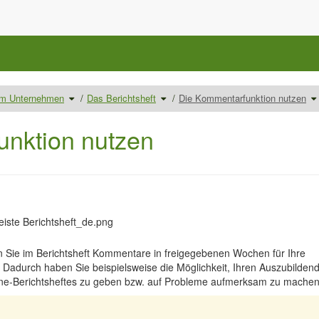
Schalte
Schalte
S
 im Unternehmen
Das Berichtsheft
Die Kommentarfunktion nutzen
den
den
d
Verzeichnisbaum
Verzeichnisbaum
V
unter
unter
un
Ausbilder/innen
Das
D
im
Berichtsheft
K
Unternehmen
um.
n
nktion nutzen
um.
u
n Sie im Berichtsheft Kommentare in freigegebenen Wochen für Ihre
 Dadurch haben Sie beispielsweise die Möglichkeit, Ihren Auszubilden
ine-Berichtsheftes zu geben bzw. auf Probleme aufmerksam zu machen