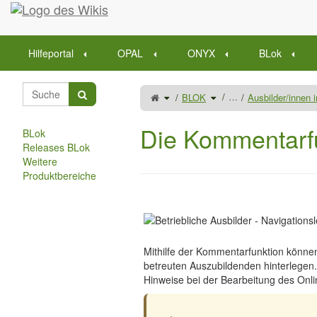
Startseite
Hilfeportal
OPAL
ONYX
BLok
Schalte
Schalte
…
BLOK
Ausbilder/innen
den
den
übergeordneten
Verzeichnisbaum
Baum
unter
von
BLOK
Die
um.
Kommentarfunktion
Die Kommentarfu
nutzen
BLok
um.
Releases BLok
Weitere
Produktbereiche
Mithilfe der Kommentarfunktion könne
betreuten Auszubildenden hinterlegen.
Hinweise bei der Bearbeitung des Onl