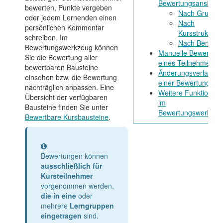
Bewertungsansichte
bewerten, Punkte vergeben
Nach Gruppe
oder jedem Lernenden einen
Nach
persönlichen Kommentar
Kursstruktur
schreiben. Im
Nach Benutze
Bewertungswerkzeug können
Manuelle Bewertung
Sie die Bewertung aller
eines Teilnehmers
bewertbaren Bausteine
Änderungsverlauf
einsehen bzw. die Bewertung
einer Bewertung
nachträglich anpassen. Eine
Weitere Funktionen
Übersicht der verfügbaren
im
Bausteine finden Sie unter
Bewertungswerkzeu
Bewertbare Kursbausteine
.
Information
Bewertungen können
ausschließlich für
Kursteilnehmer
vorgenommen werden,
die in eine
oder
mehrere
Lerngruppen
eingetragen
sind.