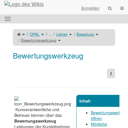
Startseite
Navi
Anmelden
Das
horizontale
Menü
Schalte
Schalte
Schalte
Schalte
…
OPAL
Lehren
Bewertung
den
den
den
den
umschalten.
übergeordneten
Verzeichnisbaum
Verzeichnisbaum
Verzeichnisbaum
Baum
unter
Schalte
unter
unter
Bewertungswerkzeug
von
OPAL
den
Lehren
Bewertung
Bewertungswerkzeug
um.
Verzeichnisbaum
um.
um.
um.
unter
Bewertungswerkzeug
um.
Bewertungswerkzeug
Weitere 
Inhalt
Kursverantwortliche und
Bewertungswerkzeu
Betreuer können über das
öffnen
Bewertungswerkzeug
Mögliche
Leistungen der Kursteilnehmer