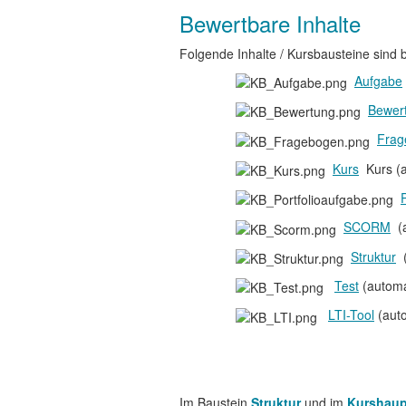
Bewertbare Inhalte
Folgende Inhalte / Kursbausteine sind 
Aufgabe
Bewer
Frag
Kurs
Kurs (a
SCORM
(a
Struktur
(
Test
(automa
LTI-Tool
(aut
Im Baustein
Struktur
und im
Kurshaup