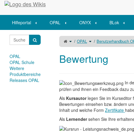
Startseite
Hilfeportal
OPAL
ONYX
BLok
Schalte
Schalte
OPAL
Benutzerhandbuch 
den
den
übergeordneten
Verzeichnisbaum
Baum
unter
von
OPAL
Bewertung
um.
um.
Bewertung
OPAL
OPAL Schule
Weitere
Produktbereiche
Releases OPAL
In de
prüfen und ihnen ein Feedback dazu z
Als
Kursautor
legen Sie im Kurseditor 
Bewertungen einsehen bzw. ändern und
Inhalt und welche Form
Zertifikate
habe
Als
Lernender
sehen Sie Ihre erhalten