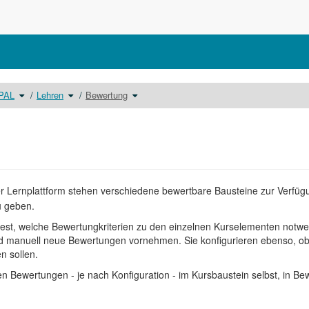
Schalte
Schalte
Schalte
OPAL
Lehren
Bewertung
den
den
den
Verzeichnisbaum
Verzeichnisbaum
Verzeichnisbaum
unter
unter
unter
Benutzerhandbuch
Lehren
Bewertung
OPAL
um.
um.
um.
r Lernplattform stehen verschiedene bewertbare Bausteine zur Verfüg
u geben.
fest, welche Bewertungkriterien zu den einzelnen Kurselementen notw
 manuell neue Bewertungen vornehmen. Sie konfigurieren ebenso, o
n sollen.
en Bewertungen - je nach Konfiguration - im Kursbaustein selbst, in B