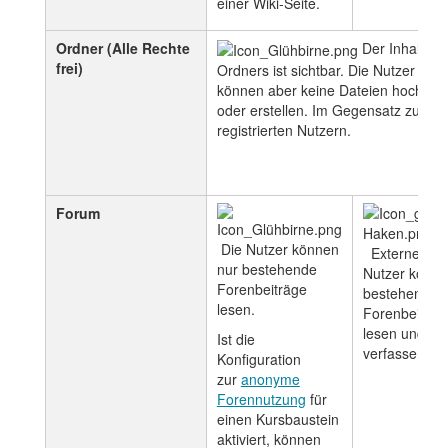
einer Wiki-Seite.
Ordner (Alle Rechte
Der Inhalt de
frei)
Ordners ist sichtbar. Die Nutzer
können aber keine Dateien hochlad
oder erstellen. Im Gegensatz zu
registrierten Nutzern.
Forum
Die Nutzer können
Externe
nur bestehende
Nutzer könn
Forenbeiträge
bestehende
lesen.
Forenbeiträg
lesen und ne
Ist die
verfassen.
Konfiguration
zur
anonyme
Forennutzung
für
einen Kursbaustein
aktiviert, können