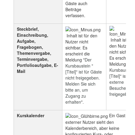
Gäste auch
Beiträge
verfassen.
Steckbrief,
Einschreibung,
Inhalt ist für den
Inhalt ist für
Aufgabe,
Nutzer nicht
den Nutzer
Fragebogen,
sichtbar. Es
nicht sichtbar
Themenvergabe,
erscheint die
Es erscheint 
Terminvergabe,
Meldung "
Der
Meldung "
De
Portfolioaufgabe, E-
Kursbaustein "
Kursbaustein
Mail
[Titel]" ist für Gäste
[Titel]" ist für
nicht freigegeben.
externe
Melden Sie sich
Besucher nic
bitte an, um
freigegeben".
Zugang zu
erhalten
".
Kurskalender
Ein Gast ode
externer Nutzer sieht den
Kalenderbereich, aber keine
konfigurierten Kurs- oder