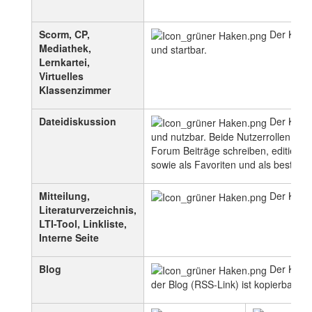
Scorm, CP,
Der Kursba
Mediathek,
und startbar.
Lernkartei,
Virtuelles
Klassenzimmer
Dateidiskussion
Der Kursba
und nutzbar. Beide Nutzerrollen könn
Forum Beiträge schreiben, editieren
sowie als Favoriten und als besten B
Mitteilung,
Der Kursba
Literaturverzeichnis,
LTI-Tool, Linkliste,
Interne Seite
Blog
Der Kursba
der Blog (RSS-Link) ist kopierbar.