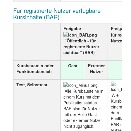
Für registrierte Nutzer verfügbare
Kursinhalte (BAR)
Freigabe
Freigabe
für regist
"Öffentlich - für
Nutzer si
registrierte Nutzer
sichtbar" (BAR)
Kursbaustein oder
Gast
Externer
Gas
Funktionsbereich
Nutzer
Test, Selbsttest
Alle Kursbausteine in
Alle
einem Kurs mit dem
Kursbauste
Publikationsstatus
einem Kurs
BAR sind für Nutzer
dem
mit der Rolle Gast
Publikatio
oder externer Nutzer
BAR+E sind
nicht zugänglich.
Nutzer mit