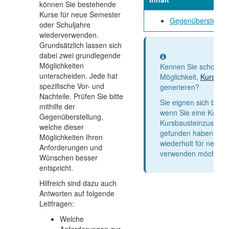
können Sie bestehende
Kurse für neue Semester
Gegenüberstellun
oder Schuljahre
wiederverwenden.
Grundsätzlich lassen sich
dabei zwei grundlegende
Information
Möglichkeiten
Kennen Sie schon di
unterscheiden. Jede hat
Möglichkeit,
Kursvorl
spezifische Vor- und
generieren?
Nachteile. Prüfen Sie bitte
Sie eignen sich beso
mithilfe der
wenn Sie eine Kursst
Gegenüberstellung,
Kursbausteinzusamm
welche dieser
gefunden haben, wel
Möglichkeiten Ihren
wiederholt für neue 
Anforderungen und
verwenden möchten.
Wünschen besser
entspricht.
Hilfreich sind dazu auch
Antworten auf folgende
Leitfragen:
Welche