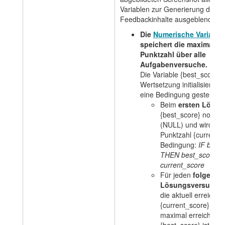
Variablen zur Generierung der A
Feedbackinhalte ausgeblendet.
Die
Numerische Variable
speichert die maximal er
Punktzahl über alle
Aufgabenversuche.
Die Variable {best_score} 
Wertsetzung initialisiert u
eine Bedingung gesteuert:
Beim
ersten Lösun
{best_score} noch nich
(NULL) und wird auf 
Punktzahl {current_s
Bedingung:
IF best_
THEN best_score = 
current_score
Für jeden
folgende
Lösungsversuch
wi
die aktuell erreichte
{current_score} größ
maximal erreichte P