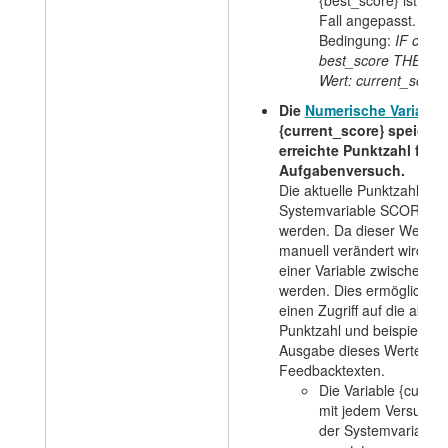
{best_score} ist und
Fall angepasst.
Bedingung:
IF curre
best_score THEN be
Wert: current_score
Die
Numerische Variable
{current_score} speichert
erreichte Punktzahl für 
Aufgabenversuch.
Die aktuelle Punktzahl kan
Systemvariable SCORE au
werden. Da dieser Wert du
manuell verändert wird, sol
einer Variable zwischenge
werden. Dies ermöglicht in
einen Zugriff auf die aktuel
Punktzahl und beispielswei
Ausgabe dieses Wertes in
Feedbacktexten.
Die Variable {curren
mit jedem Versuch a
der Systemvariabl