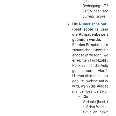
gesetzt.
Bedingung:
IF best
THEN best_score = 
current_score
Die
Numerische Variable
{best_score_is_used} sp
die Aufgabenbewertung 
geändert wurde.
Für das Beispiel soll dem 
zusätzlicher Hinweis zur 
angezeigt werden, wenn sta
erreichten Punktzahl die 
Punktzahl für die Aufgab
genutzt wurde. Hierfür wird
Hilfsvariable {best_score_
genutzt, welche auf den We
wird, wenn die Aufgabenb
manuell geändert wurde.
Die
Variable
{best_scor
auf den Wert 1 gese
aktuellen Punkte klei