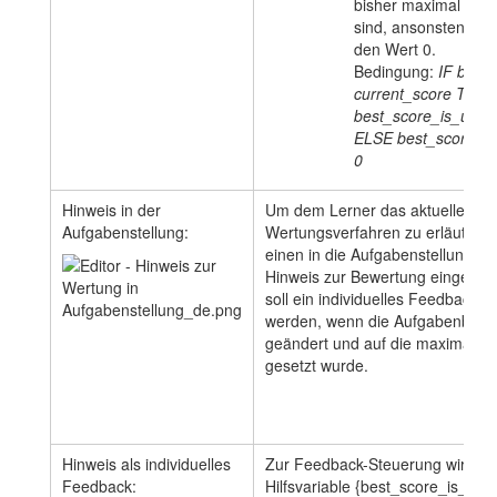
bisher maximal erre
sind, ansonsten erhä
den Wert 0.
Bedingung:
IF
best_
current_score THE
best_score_is_used 
ELSE best_score_is
0
Hinweis in der
Um dem Lerner das aktuelle
Aufgabenstellung:
Wertungsverfahren zu erläutern,
einen in die Aufgabenstellung ein
Hinweis zur Bewertung eingefüg
soll ein individuelles Feedback a
werden, wenn die Aufgabenbewe
geändert und auf die maximale P
gesetzt wurde.
Hinweis als individuelles
Zur Feedback-Steuerung wird auf
Feedback:
Hilfsvariable {best_score_is_use