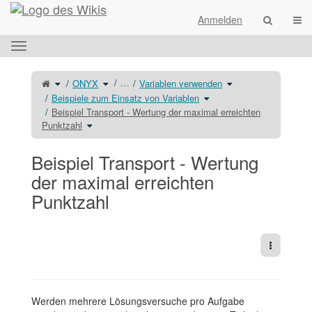
Startseite
Navi
Anmelden
Das
horizontale
Menü
Schalte
Schalte
Schalte
…
ONYX
Variablen verwenden
den
den
den
umschalten.
übergeordneten
Verzeichnisbaum
Verzeichnisbaum
Baum
unter
Schalte
unter
Beispiele zum Einsatz von Variablen
von
ONYX
den
Variablen
Beispiel
um.
Verzeichnisbaum
verwenden
Transport
unter
um.
Beispiel Transport - Wertung der maximal erreichten
-
Beispiele
Wertung
zum
Schalte
Punktzahl
der
Einsatz
den
maximal
von
Verzeichnisbaum
erreichten
Variablen
unter
Punktzahl
um.
Beispiel
um.
Transport
-
Beispiel Transport - Wertung
Wertung
der
maximal
erreichten
der maximal erreichten
Punktzahl
um.
Punktzahl
Weitere 
Werden mehrere Lösungsversuche pro Aufgabe