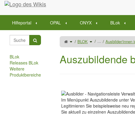
Startseite
Hilfeportal
OPAL
ONYX
BLok
Schalte
Schalte
…
BLOK
Ausbilder/innen
den
den
übergeordneten
Verzeichnisbaum
Baum
unter
von
BLOK
Auszubildende
um.
betreuen
Auszubildende 
um.
BLok
Releases BLok
Weitere
Produktbereiche
Im Menüpunkt Auszubildende unter Ve
Legitimieren Sie beispielsweise neu re
Sie aktuell zu einzelnen Auszubildende