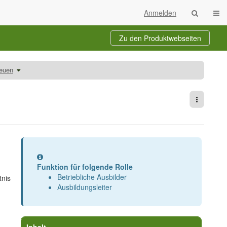
Navi
Anmelden
Zu den Produktwebseiten
Schalte
reuen
den
Verzeichnisbaum
unter
Auszubildende
betreuen
um.
Weitere 
Information
Funktion für folgende Rolle
Betriebliche Ausbilder
tnis
Ausbildungsleiter