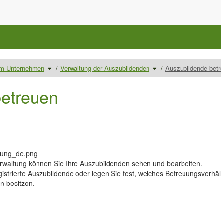
Schalte
Schalte
 im Unternehmen
Verwaltung der Auszubildenden
Auszubildende bet
den
den
Verzeichnisbaum
Verzeichnisbaum
unter
unter
Ausbilder/innen
Verwaltung
im
der
Unternehmen
Auszubildenden
betreuen
um.
um.
rwaltung können Sie Ihre Auszubildenden sehen und bearbeiten.
gistrierte Auszubildende oder legen Sie fest, welches Betreuungsverhäl
n besitzen.