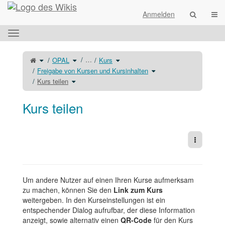
Startseite
Navi
Anmelden
Das
horizontale
Menü
Schalte
Schalte
Schalte
…
OPAL
Kurs
den
den
den
umschalten.
übergeordneten
Verzeichnisbaum
Verzeichnisbaum
Baum
unter
unter
Schalte
Freigabe von Kursen und Kursinhalten
von
OPAL
Kurs
den
Kurs
um.
um.
Verzeichnisbaum
teilen
Schalte
unter
Kurs teilen
um.
den
Freigabe
Verzeichnisbaum
von
unter
Kursen
Kurs
und
teilen
Kursinhalten
um.
um.
Kurs teilen
Weitere 
Um andere Nutzer auf einen Ihren Kurse aufmerksam
zu machen, können Sie den
Link zum Kurs
weitergeben. In den Kurseinstellungen ist ein
entspechender Dialog aufrufbar, der diese Information
anzeigt, sowie alternativ einen
QR-Code
für den Kurs