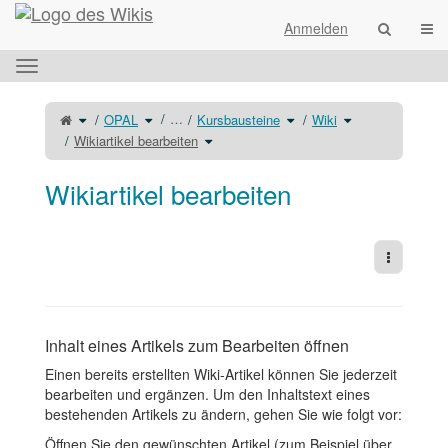
Startseite
Navi
Anmelden
Das
horizontale
Menü
Schalte
Schalte
Schalte
Schalte
…
OPAL
Kursbausteine
Wiki
den
den
den
den
umschalten.
übergeordneten
Verzeichnisbaum
Verzeichnisbaum
Verzeichnisbaum
Baum
unter
Schalte
unter
unter
Wikiartikel bearbeiten
von
OPAL
den
Kursbausteine
Wiki
Wikiartikel
um.
Verzeichnisbaum
um.
um.
bearbeiten
unter
um.
Wikiartikel
bearbeiten
um.
Wikiartikel bearbeiten
Weitere 
Inhalt eines Artikels zum Bearbeiten öffnen
Einen bereits erstellten Wiki-Artikel können Sie jederzeit
bearbeiten und ergänzen. Um den Inhaltstext eines
bestehenden Artikels zu ändern, gehen Sie wie folgt vor:
Öffnen Sie den gewünschten Artikel (zum Beispiel über