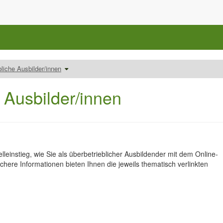
Schalte
bliche Ausbilder/innen
den
um
Verzeichnisbaum
unter
Überbetriebliche
Ausbilder/innen
um.
 Ausbilder/innen
lleinstieg, wie Sie als überbetrieblicher Ausbildender mit dem Online-
ichere Informationen bieten Ihnen die jeweils thematisch verlinkten