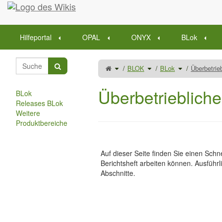
Startseite
Hilfeportal
OPAL
ONYX
BLok
Schalte
Schalte
Schalte
BLOK
BLok
Überbetrie
den
den
den
übergeordneten
Verzeichnisbaum
Verzeichnisba
Baum
unter
unter
von
BLOK
BLok
Überbetriebliche
um.
um.
Ausbilder/innen
Überbetriebliche
um.
BLok
Releases BLok
Weitere
Produktbereiche
Auf dieser Seite finden Sie einen Schne
Berichtsheft arbeiten können. Ausführl
Abschnitte.