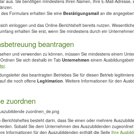
lar aus. Sie benötigen mindestens Ihren Namen, Ihre E-Mail-Adresse,
gänzen.
 des Formulars erhalten Sie eine
Bestätigungsmail
an die angegeben
sich einloggen und das Online-Berichtsheft bereits nutzen. Wesentlic
sumfang erhalten Sie erst, wenn Sie mindestens durch ein Unternehmen
nsbetreuung beantragen
le sehen und verwenden zu können, müssen Sie mindestens einem Unter
Ordnen Sie sich deshalb im Tab
Unternehmen
einem Ausbildungsbetri
der
.
ngsleiter des beantragten Betriebes Sie für diesen Betrieb legitimier
auf die noch offene
Legitimation
.
Weitere Informationen für den Ausbil
de zuordnen
-Berichtsheftes besteht darin, dass Sie einen oder mehrere Auszubil
rden. Sobald Sie dem Unternehmen des Auszubildenden zugeordnet sind
re Informationen für den Auszubildenden enthält die Seite
Ihre Ausbild