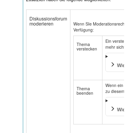
Diskussionsforum
moderieren
Wenn SIe Moderationsrechte im
Verfügung:
Ein versteckte
Thema
mehr sichtbar.
verstecken
Wie ge
Wenn ein Thema
Thema
zu diesem The
beenden
Wie ge