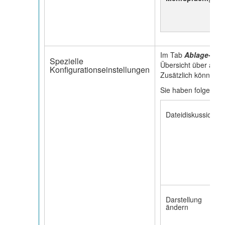
Im Tab
Ablage-/Fo
Spezielle
Übersicht über alle
Konfigurationseinstellungen
Zusätzlich können S
Sie haben folgende 
Dateidiskussion
Darstellung
ändern