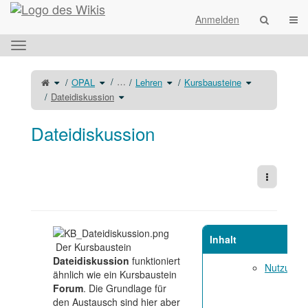
Startseite
Navi
Anmelden
Das
horizontale
Menü
Schalte
Schalte
Schalte
Schalte
…
OPAL
Lehren
Kursbausteine
den
den
den
den
umschalten.
übergeordneten
Verzeichnisbaum
Verzeichnisbaum
Verzeichnisba
Baum
unter
Schalte
unter
unter
Dateidiskussion
von
OPAL
den
Lehren
Kursbausteine
Dateidiskussion
um.
Verzeichnisbaum
um.
um.
um.
unter
Dateidiskussion
um.
Dateidiskussion
Weitere 
Inhalt
Der Kursbaustein
Dateidiskussion
funktioniert
Nutzung a
ähnlich wie ein
Kursbaustein
Forum
. Die Grundlage für
den Austausch sind hier aber