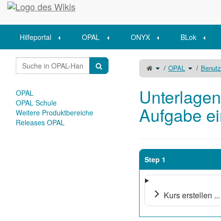
Startseite
Hilfeportal
OPAL
ONYX
BLok
Schalte
Schalte
OPAL
Benut
den
den
übergeordneten
Verzeichni
Baum
unter
von
OPAL
Unterlagen
um.
mit
Unterlagen
dem
OPAL
Kursbaustein
Aufgabe
einsammeln
OPAL Schule
um.
Aufgabe e
Weitere Produktbereiche
Releases OPAL
Step 1
Kurs erstellen ...