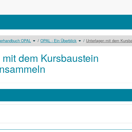
Schalte
Schalte
zerhandbuch OPAL
OPAL - Ein Überblick
Unterlagen mit dem Kursb
den
den
sbaum
Verzeichnisbaum
Verzeichnisbaum
unter
unter
Benutzerhandbuch
OPAL
OPAL
-
um.
Ein
 mit dem Kursbaustein
Überblick
um.
insammeln